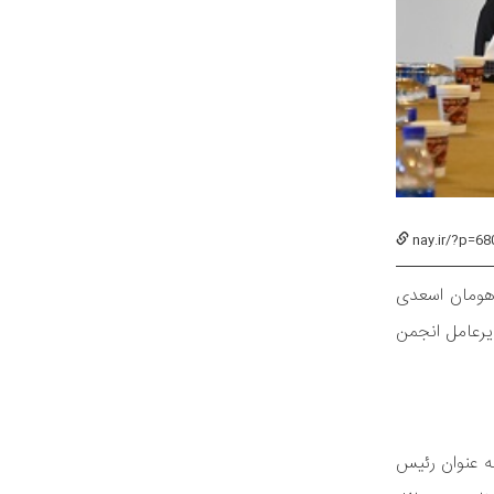
nay.ir/?p=68
 ایران)، هومان اسعدی
یرعامل انجمن
ه عنوان رئیس