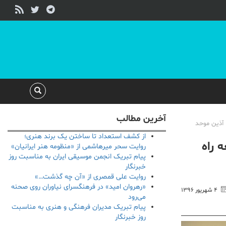
آخرین مطالب
اره)، آذین موحد
از کشف استعداد تا ساختن یک برند هنری؛
 راه
روایت سحر میرهاشمی از «منظومه هنر ایرانیان»
پیام تبریک انجمن موسیقی ایران به مناسبت روز
خبرنگار
روایت علی قمصری از «آن چه گذشت…»
«رهروان امید» در فرهنگسرای نیاوران روی صحنه
۴ شهریور ۱۳۹۶
می‌رود
پیام تبریک مدیران فرهنگی و هنری به مناسبت
روز خبرنگار