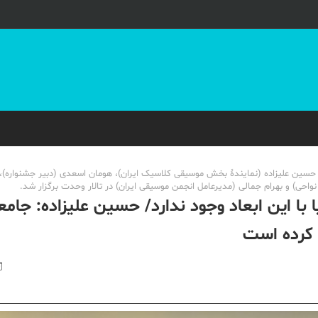
ره موسیقی جوان، صبح امروز (4 شهریور) با حضور حسین علیزاده (نمایندۀ بخش موسیقی کلاسیک ایران)، هومان اسعدی (دبیر جشنو
حی) و بهرام جمالی (مدیرعامل انجمن موسیقی ایران) در تالار وحدت برگزار شد.
با این ابعاد وجود ندارد/ حسین علیزاده: جامعه
 کرده است