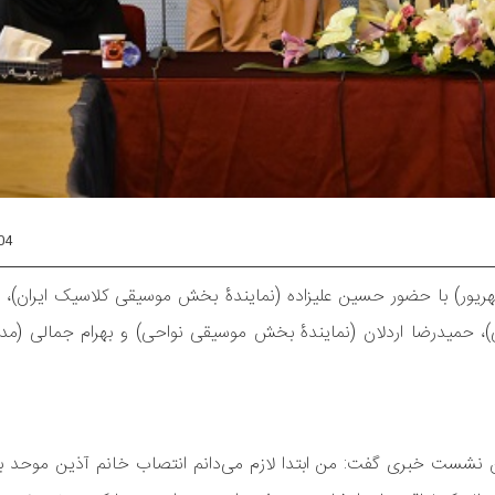
04
خبری یازدهمین جشنوارۀ موسیقی جوان، صبح امروز (۴ شهریور) با حضور حسین علیزاده (نمایندۀ بخش موسیقی کلاسیک
، حمیدرضا اردلان (نمایندۀ بخش موسیقی نواحی) و بهرام جمالی (مد
ن نشست خبری گفت: من ابتدا لازم می‌دانم انتصاب خانم آذین موحد ب