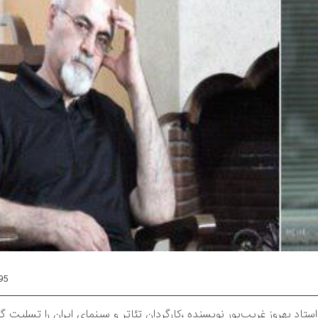
95
اد بهروز غریب‌پور نویسنده ،کارگردان تئاتر و سینمای ایران را تسلیت گ