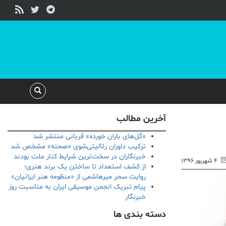
آخرین مطالب
«گل‌های باران خورده» قربانی منتشر شد
ترکیب داوران رئالیتی‌شوی «صحنه» مشخص شد
خبرنگاران در سخت‌ترین شرایط کنار ملت بودند
۴ شهریور ۱۳۹۶
از کشف استعداد تا ساختن یک برند هنری؛
روایت سحر میرهاشمی از «منظومه هنر ایرانیان»
پیام تبریک انجمن موسیقی ایران به مناسبت روز
خبرنگار
دسته بندی ها