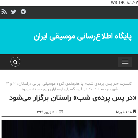
WS_OK_8.1.22
پایگاه اطلاع‌رسانی موسیقی ایران
Toggle
navigation
کنسرت «در پس پرده‌ی شب» با هنرمندی گروه موسیقی ایرانی «راستان» 2 و 3
شهریور، ساعت 20 در فرهنگسرای ارسباران روی صحنه می‌رود.
«در پس پرده‌ی شب» راستان برگزار می‌شود
همه خبرها
۱ شهریور ۱۳۹۶