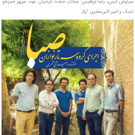
سیاوش کرمی، رضا ابراهیمی: سه‌تار، حجت فرجیان: عود، سپهر حمزه‌لو:
تمبک و امیر اثنی‌عشری: آواز.