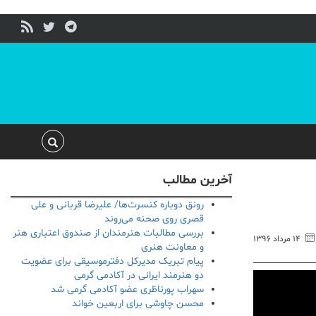
آخرین مطالب
رونق دوباره کنسرت‌ها/ علیرضا قربانی و علی
قصری روی صحنه می‌روند
بررسی مطالبات هنرمندان از صندوق اعتباری هنر
۱۴ مرداد ۱۳۹۶
و معاونت هنری
پیام تبریک مدیرکل دفترموسیقی برای عضویت
دو هنرمند ایرانی در آکادمی گرمی
سهراب پورناظری عضو آکادمی گرمی شد
محسن چاوشی برای اربعین خواند