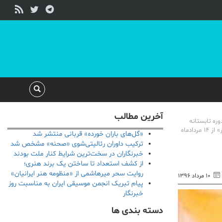
آخرین مطالب
ره تابستانه
«موسیقی‌نویسی» ویژه‌ی دانشجویان رشته موسیقی، روزنامه‌نگاران و خبرنگاران، هنرجویان و هنرآموزان موسیقی علاقه‌مند به مقاله‌نویسی به همت فصلنامه موسیقی «زنگار» از 14 مردادماه
«گل‌های باران خورده» قربانی منتشر شد
ترکیب داوران رئالیتی‌شوی «صحنه» مشخص شد
خبرنگاران در سخت‌ترین شرایط کنار ملت بودند
از کشف استعداد تا ساختن یک برند هنری؛
روایت سحر میرهاشمی از «منظومه هنر ایرانیان»
۱۰ مرداد ۱۳۹۶
پیام تبریک انجمن موسیقی ایران به مناسبت روز
خبرنگار
دسته بندی ها