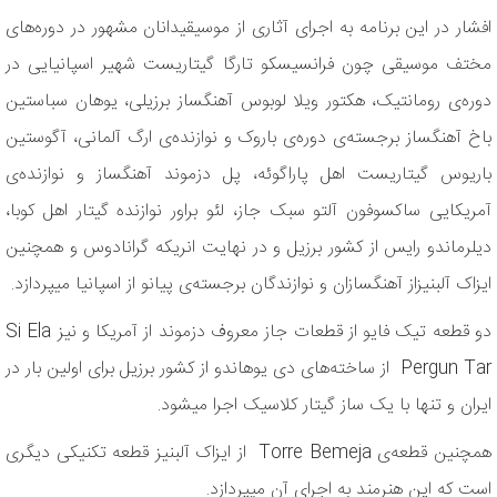
افشار در این برنامه به اجرای آثاری از موسیقیدانان مشهور در دوره‌های
مختف موسیقی چون فرانسیسکو تارگا گیتاریست شهیر اسپانیایی در
دوره‌ی رومانتیک، هکتور ویلا لوبوس آهنگساز برزیلی، یوهان سباستین
باخ آهنگساز برجسته‌ی دوره‌ی باروک و نوازنده‌ی ارگ آلمانی، آگوستین
باریوس گیتاریست اهل پاراگوئه، پل دزموند آهنگساز و نوازنده‌ی
آمریکایی ساکسوفون آلتو سبک جاز، لئو براور نوازنده گیتار اهل کوبا،
دیلرماندو رایس از کشور برزیل و در نهایت انریکه گرانادوس و همچنین
ایزاک آلبنیزاز آهنگسازان و نوازندگان برجسته‌ی پیانو از اسپانیا می‎پردازد.
دو قطعه تیک فایو از قطعات جاز معروف دزموند از آمریکا و نیز Si Ela
Pergun Tar از ساخته‌های دی یوهاندو از کشور برزیل برای اولین بار در
ایران و تنها با یک ساز گیتار کلاسیک اجرا می‎شود.
همچنین قطعه‌ی Torre Bemeja از ایزاک آلبنیز قطعه تکنیکی دیگری
است که این هنرمند به اجرای آن می‎پردازد.