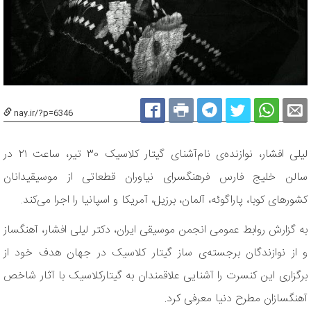
nay.ir/?p=6346
لیلی افشار، نوازنده‌ی نام‌آشنای گیتار کلاسیک ۳۰ تیر‎، ساعت ۲۱ در
سالن خلیج فارس فرهنگسرای نیاوران قطعاتی از موسیقیدانان
کشورهای کوبا، پاراگوئه، آلمان، برزیل، آمریکا و اسپانیا را اجرا می‌کند.
به گزارش روابط عمومی انجمن موسیقی ایران، دکتر لیلی افشار، آهنگساز
و از نوازندگان برجسته‌ی ساز گیتار کلاسیک در جهان هدف خود از
برگزاری این کنسرت را آشنا‎یی علاقمندان به گیتارکلاسیک با آثار شاخص
آهنگسازان مطرح دنیا معرفی کرد.