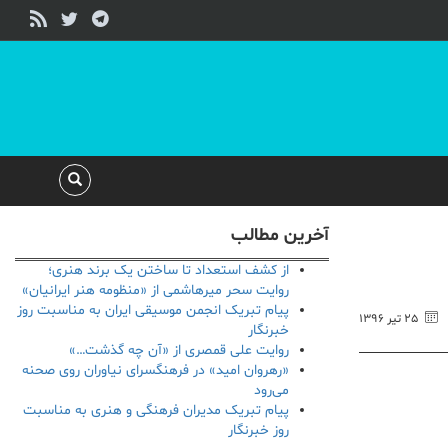
آخرین مطالب
از کشف استعداد تا ساختن یک برند هنری؛
روایت سحر میرهاشمی از «منظومه هنر ایرانیان»
پیام تبریک انجمن موسیقی ایران به مناسبت روز
۲۵ تیر ۱۳۹۶
خبرنگار
روایت علی قمصری از «آن چه گذشت…»
«رهروان امید» در فرهنگسرای نیاوران روی صحنه
می‌رود
پیام تبریک مدیران فرهنگی و هنری به مناسبت
روز خبرنگار