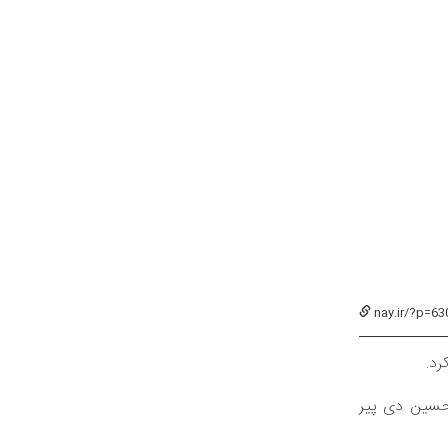
nay.ir/?p=63
رد.
حسین دی پیر