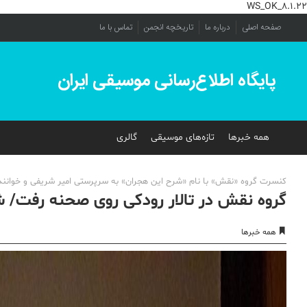
WS_OK_8.1.22
صفحه اصلی
درباره ما
تاریخچه انجمن
تماس با ما
پایگاه اطلاع‌رسانی موسیقی ایران
همه خبرها
تازه‌های موسیقی
گالری
کنسرت گروه «نقش» با نام «شرح این هجران» به سرپرستی امیر شریفی و خوانندگی مهدی امامی شب گذشته 5
گروه نقش در تالار رودکی روی صحنه رفت/
همه خبرها