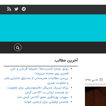
آخرین مطالب
رونق دوباره کنسرت‌ها/ علیرضا قربانی و علی
قصری روی صحنه می‌روند
بررسی مطالبات هنرمندان از صندوق اعتباری هنر
۱۶ تیر ۱۳۹۶
و معاونت هنری
پیام تبریک مدیرکل دفترموسیقی برای عضویت
دو هنرمند ایرانی در آکادمی گرمی
سهراب پورناظری عضو آکادمی گرمی شد
محسن چاوشی برای اربعین خواند