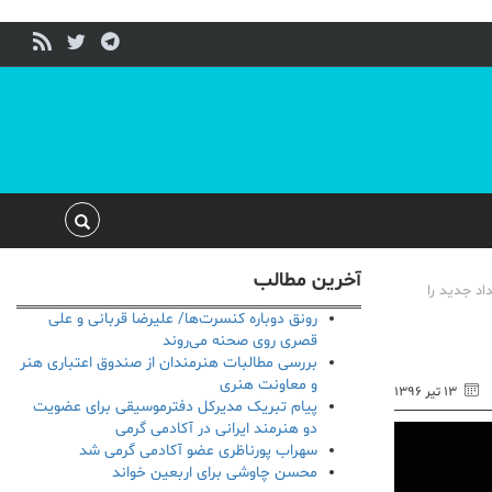
آخرین مطالب
اد جدید را
رونق دوباره کنسرت‌ها/ علیرضا قربانی و علی
قصری روی صحنه می‌روند
بررسی مطالبات هنرمندان از صندوق اعتباری هنر
و معاونت هنری
۱۳ تیر ۱۳۹۶
پیام تبریک مدیرکل دفترموسیقی برای عضویت
دو هنرمند ایرانی در آکادمی گرمی
سهراب پورناظری عضو آکادمی گرمی شد
محسن چاوشی برای اربعین خواند