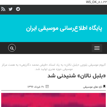
WS_OK_8.1.22
پایگاه اطلاع‌رسانی موسیقی ایران
Toggle
navigation
آلبوم موسیقی بلوچی «بلبل نالان» به یاد استاد «فیض محمد دگارزهی» به همت مرکز
موسیقی حوزه هنری تولید شد.
«بلبل نالان» شنیدنی شد
تازه های موسیقی
۲۰ خرداد ۱۳۹۶