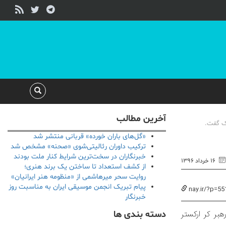
آخرین مطالب
یک گفت.
«گل‌های باران خورده» قربانی منتشر شد
ترکیب داوران رئالیتی‌شوی «صحنه» مشخص شد
خبرنگاران در سخت‌ترین شرایط کنار ملت بودند
۱۶ خرداد ۱۳۹۶
از کشف استعداد تا ساختن یک برند هنری؛
روایت سحر میرهاشمی از «منظومه هنر ایرانیان»
پیام تبریک انجمن موسیقی ایران به مناسبت روز
nay.ir/?p=55
خبرنگار
بر کر ارکستر
دسته بندی ها