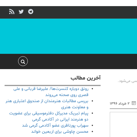
آخرین مطالب
رونق دوباره کنسرت‌ها/ علیرضا قربانی و علی
قصری روی صحنه می‌روند
بررسی مطالبات هنرمندان از صندوق اعتباری هنر
۲ خرداد ۱۳۹۶
و معاونت هنری
پیام تبریک مدیرکل دفترموسیقی برای عضویت
دو هنرمند ایرانی در آکادمی گرمی
سهراب پورناظری عضو آکادمی گرمی شد
محسن چاوشی برای اربعین خواند