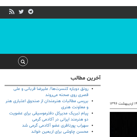
آخرین مطالب
رونق دوباره کنسرت‌ها/ علیرضا قربانی و علی
قصری روی صحنه می‌روند
بررسی مطالبات هنرمندان از صندوق اعتباری هنر
اردیبهشت ۱۳۹۶
و معاونت هنری
پیام تبریک مدیرکل دفترموسیقی برای عضویت
دو هنرمند ایرانی در آکادمی گرمی
سهراب پورناظری عضو آکادمی گرمی شد
محسن چاوشی برای اربعین خواند