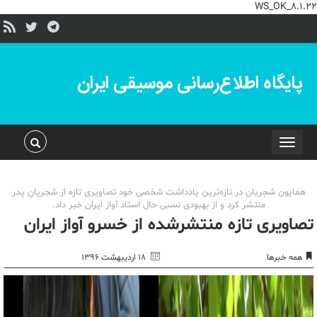
WS_OK_8.1.22
پایگاه اطلاع‌رسانی موسیقی ایران
Toggle
navigation
همایون شجریان در تازه‌ترین یادداشت شخصی خود تصاویری تازه‌ از شجریانِ پدر
منتشر کرد و از بهبودی نسبی حال استاد آواز ایران خبر داد.
تصاویری تازه منتشرشده از خسرو آواز ایران
همه خبرها
۱۸ اردیبهشت ۱۳۹۶