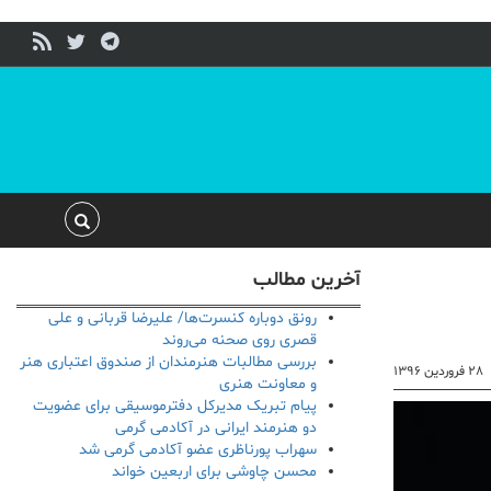
آخرین مطالب
رونق دوباره کنسرت‌ها/ علیرضا قربانی و علی
قصری روی صحنه می‌روند
بررسی مطالبات هنرمندان از صندوق اعتباری هنر
۲۸ فروردین ۱۳۹۶
و معاونت هنری
پیام تبریک مدیرکل دفترموسیقی برای عضویت
دو هنرمند ایرانی در آکادمی گرمی
سهراب پورناظری عضو آکادمی گرمی شد
محسن چاوشی برای اربعین خواند