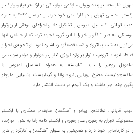
سهیل شایسته‌، نوازنده‌ ویولن سابقه‌ی نوازندگی در ارکستر فیلارمونیک و
ارکستر مجلسی تهران را در کارنامه‌ی خود دارد. او در سال ۱۳۹۲ به همراه
ادیب قربانی، آنسامبل آدیوس را تشکیل داد و اجراهای موفقی از رپرتوار
موسیقی معاصر، تانگو و جَز را با این گروه تجربه کرد، که از جمله‌ی آنها
می‌توان به شب پیاتزولا و شب قصه‌گویان اشاره نمود. او تجربه‌ی اجرا و
ضبط آلبوم با ترومپت نواز پرآوازه نروژی نیلز پتر مولوار و درامر سوییسی
سامویل روهرر را دارد. شایسته به همراه آنسامبل آدیوس با
ساکسوفونیست مطرح اروپایی اِنزو فاواتا و گیتاریست ایتالیایی مارچِلو
پِگین چند اجرا داشته و یک آلبوم در دست انتشار دارد.
ادیب قربانی، نوازنده‌ی پیانو و آهنگساز، سابقه‌ی همکاری با ارکستر
سمفونیک تهران به رهبری علی رهبری و ارکستر کامه راتا به عنوان نوازنده
را در کارنامه‌ی خود دارد و همچنین به عنوان آهنگساز با کارگردان های