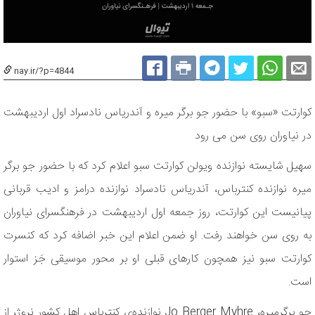
nay.ir/?p=4844
کوارتت «سبو» با حضور جو برگر میره و آندریاس نادسراد اول اردیبهشت
در نیاوران روی سن می رود
سهیل شایسته نوازنده ویولن کوارتت سبو اعلام کرد که با حضور جو برگر
میره نوازنده کنترباس، آندریاس نادسراد نوازنده درامز و ادیب قربانی
پیانیست این کوارتت، روز جمعه اول اردیبهشت در فرهنگسرای نیاوران
به روی سن خواهند رفت. او ضمن اعلام این خبر اضافه کرد که کنسرت
کوارتت سبو نیز همچون کارهای قبلی او بر محور موسیقی جَز استوار
است.
جو برگرمیره، Jo Berger Myhre نوازنده‌ی کنترباس اهل کشور نروژ، از