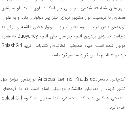
چهره‌های شناخته شده‌ی موسیقی جَز اسکاندیناوی است. او سابقه‌ی
همکاری با ترومپت نواز مشهور نروژی نیلز پتر مولوار را دارد و به عنوان
نوازنده‌ی باس در دو آلبوم اخیر نیلز پتر مولوار حضور داشته و موفق به
دریافت جایزه‌ی بهترین آلبوم جَز سال برای آلبوم Buoyancy به همراه
مولوار شده است. میره همچنین نوازنده‌ی کنترباس تریو SplashGirl
بوده و ۵ آلبوم با این گروه منتشر کرده است.
آندریاس نادسرادAndreas Lønmo Knudsrød نوازنده‌ی درامز اهل
کشور نروژ، از مدرسان دانشگاه موسیقی اسلو است که با گروه‌های
متعددی همکاری دارد که از جمله‌ی آنها میتوان به گروه SplashGirl
اشاره کرد.