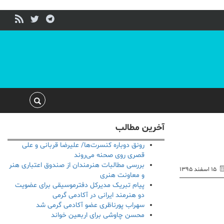
آخرین مطالب
رونق دوباره کنسرت‌ها/ علیرضا قربانی و علی
قصری روی صحنه می‌روند
بررسی مطالبات هنرمندان از صندوق اعتباری هنر
۱۵ اسفند ۱۳۹۵
و معاونت هنری
پیام تبریک مدیرکل دفترموسیقی برای عضویت
دو هنرمند ایرانی در آکادمی گرمی
سهراب پورناظری عضو آکادمی گرمی شد
محسن چاوشی برای اربعین خواند