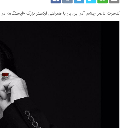
کنسرت ناصر چشم آذر این بار با همراهی ارکستر بزرگ «ایستگاه» در ف