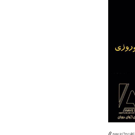
nay.ir/?p=46