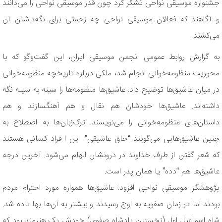
جشنواره‌ موسیقی نواحی تشکر کرد چون قدر موسیقی نواحی را می‌دانند
و آگاهند که فعالان موسیقی نواحی چه زحمتی برای نگه‌داشتن آن
می‌کشند.
به گزارش روابط عمومی انجمن موسیقی ایران، این گفت‌وگو که با
محوریت منظومه‌خوانی انجام شد، ملکی درباره تاریخچه منظومه‌خوانی
در میان عاشیق‌ها توضیح داد: عاشیق‌ها منظومه‌ها را سینه به سینه نگه
داشته‌اند. عاشیق‌ها خودشان هم نقال و هم آهنگسازند و هم
داستان‌های منظومه‌خوانی را می‌نویسند. ترک‌زبان‌ها به اصطلاح به
چنین عاشیق‌هایی می‌گویند “حاق عاشیقی”. این ا فراد کسانی هستند
که شعر گفتن از طرف خداوند در درونشان الهام می‌شود. آخرین درجه
عاشیق‌ها هم “دده” یا همان پدر است.
پژوهشگر موسیقی نواحی افزود: عاشیق‌ها همواره مورد احترام مردم
بودند اما در زمان صفویه به اوج رسیدند و بیشتر به آن‌ها بها داده شد.
شاه اسماعیل اول (نخستین پادشاه صفوی) خودش یک هنرمند بود که