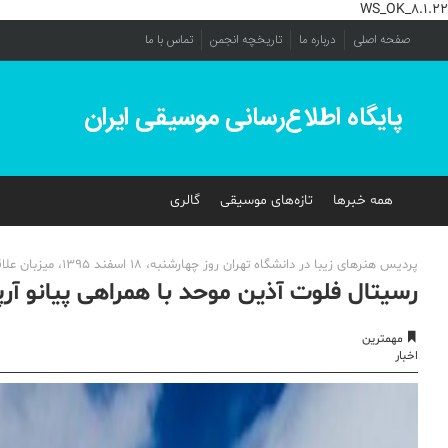
WS_OK_8.1.22
صفحه اصلی
درباره ما
تاریخچه انجمن
تماس با ما
پایگاه اطلاع‌رسانی موسیقی ایران
همه خبرها
تازه‌های موسیقی
گالری
پرديس هنرهاى زيبا در دانشگاه تهران روز چهارشنبه، ١٨ اسفند ١٣٩٥، ميزبان علاقمندان موسيقى كلاسيك با اجرای قطعات متنوعى از رپرتوار فلوت خواهد بود.
رسیتال فلوت آذین موحد با همراهى پیانو آرپ
مهمترین
اخبار