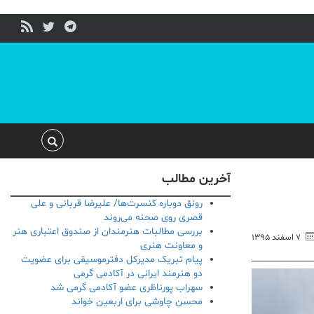
آخرین مطالب
رونق دوباره کنسرت‌ها/ علیرضا قربانی و علی
قصری روی صحنه می‌روند
بررسی مطالبات هنرمندان از صندوق اعتباری هنر
۷ اسفند ۱۳۹۵
و معاونت هنری
پیام تبریک مدیرکل دفترموسیقی برای عضویت
دو هنرمند ایرانی در آکادمی گرمی
سهراب پورناظری عضو آکادمی گرمی شد
محسن چاوشی برای اربعین خواند