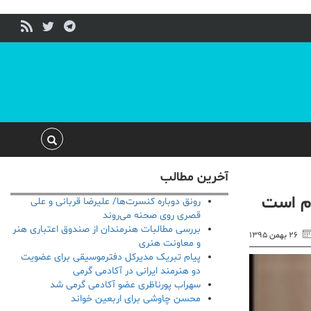
آخرین مطالب
ام است
رونق دوباره کنسرت‌ها/ علیرضا قربانی و علی
قصری روی صحنه می‌روند
بررسی مطالبات هنرمندان از صندوق اعتباری هنر
۲۶ بهمن ۱۳۹۵
و معاونت هنری
پیام تبریک مدیرکل دفترموسیقی برای عضویت
دو هنرمند ایرانی در آکادمی گرمی
سهراب پورناظری عضو آکادمی گرمی شد
محسن چاوشی برای اربعین خواند