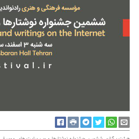
هیئت برگزاری ششمین جشنواره نوشتارها و وب سایت های موسیقی، با