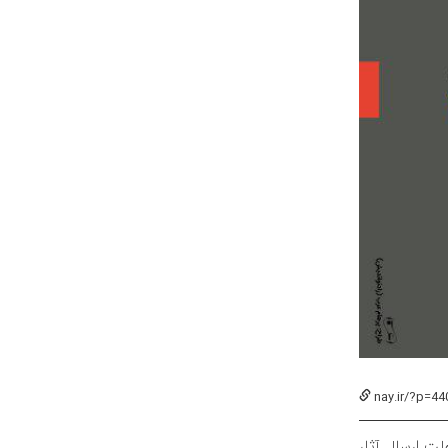
nay.ir/?p=44
ت ارسال آثار