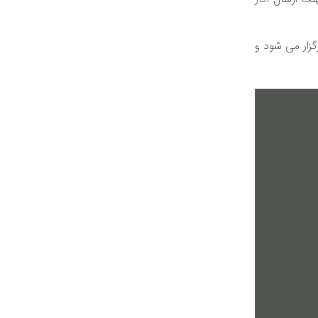
، ساعت ۱۹:۳۰ در فرهنگسرای ارسباران برگزار می شود و