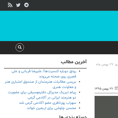
آخرین مطالب
هیئت برگزاری ششمین جشنواره نوشتارها و وب سایت های موسیقی، با توجه به استقبال علاقه مندان به شرکت در جشنواره، تصمیم گرفت مهلت ارسال آثار را تا پایان روز ۲۷ بهمن ماه
رونق دوباره کنسرت‌ها/ علیرضا قربانی و علی
قصری روی صحنه می‌روند
بررسی مطالبات هنرمندان از صندوق اعتباری هنر
و معاونت هنری
۲۶ بهمن ۱۳۹۵
پیام تبریک مدیرکل دفترموسیقی برای عضویت
دو هنرمند ایرانی در آکادمی گرمی
سهراب پورناظری عضو آکادمی گرمی شد
محسن چاوشی برای اربعین خواند
دسته بندی ها