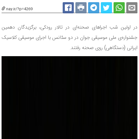
nay.ir/?p=4269
در اولین شب اجراهای صحنه‌ای در تالار رودکی، برگزیدگان دهمین
جشنواره‌ی ملی موسیقی جوان در دو سئانس با اجرای موسیقی کلاسیک
ایرانی (دستگاهی) روی صحنه رفتند.