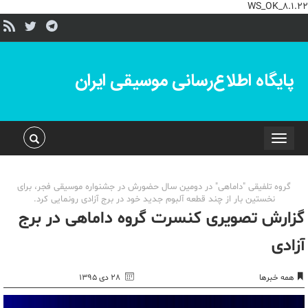
WS_OK_8.1.22
پایگاه اطلاع‌رسانی موسیقی ایران
Toggle
navigation
گروه تلفیقی "داماهی" در دومین سال حضورش در جشنواره موسیقی فجر، برای
نخستین بار از چند قطعه آلبوم جدید خود در برج آزادی رونمایی کرد.
گزارش تصویری کنسرت گروه داماهی در برج
آزادی
همه خبرها
۲۸ دی ۱۳۹۵