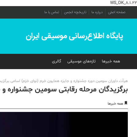
WS_OK_8.1.22
صفحه اصلی
درباره ما
تاریخچه انجمن
تماس با ما
پایگاه اطلاع‌رسانی موسیقی ایران
همه خبرها
تازه‌های موسیقی
گالری
هیأت داوران سومین دوره جشنواره و جایزه همایون خرم (نوای خرّم) اسامی برگزید
برگزیدگان مرحله رقابتی سومین جشنواره و ج
همه خبرها