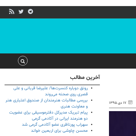
آخرین مطالب
رونق دوباره کنسرت‌ها/ علیرضا قربانی و علی
قصری روی صحنه می‌روند
بررسی مطالبات هنرمندان از صندوق اعتباری هنر
۱۷ دی ۱۳۹۵
و معاونت هنری
پیام تبریک مدیرکل دفترموسیقی برای عضویت
دو هنرمند ایرانی در آکادمی گرمی
سهراب پورناظری عضو آکادمی گرمی شد
محسن چاوشی برای اربعین خواند