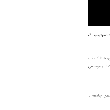
nay.ir/?p=30
هانا کامکار،
یه بر موسیقی
طح جامعه با