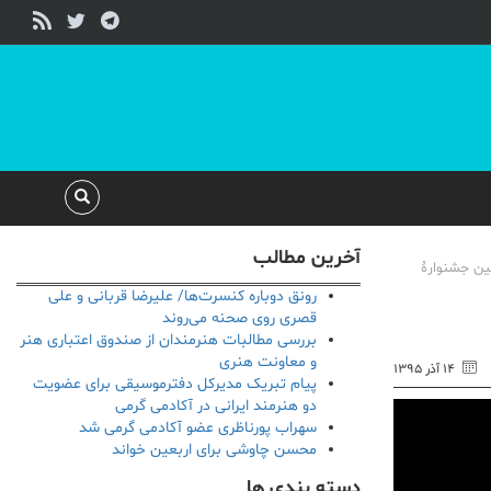
آخرین مطالب
ین جشنوارۀ
رونق دوباره کنسرت‌ها/ علیرضا قربانی و علی
قصری روی صحنه می‌روند
بررسی مطالبات هنرمندان از صندوق اعتباری هنر
و معاونت هنری
۱۴ آذر ۱۳۹۵
پیام تبریک مدیرکل دفترموسیقی برای عضویت
دو هنرمند ایرانی در آکادمی گرمی
سهراب پورناظری عضو آکادمی گرمی شد
محسن چاوشی برای اربعین خواند
دسته بندی ها