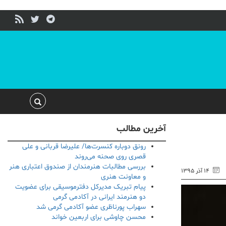
آخرین مطالب
رونق دوباره کنسرت‌ها/ علیرضا قربانی و علی
قصری روی صحنه می‌روند
بررسی مطالبات هنرمندان از صندوق اعتباری هنر
۱۴ آذر ۱۳۹۵
و معاونت هنری
پیام تبریک مدیرکل دفترموسیقی برای عضویت
دو هنرمند ایرانی در آکادمی گرمی
سهراب پورناظری عضو آکادمی گرمی شد
محسن چاوشی برای اربعین خواند