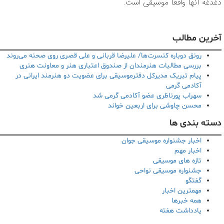
دغدغه آنها واقعا موسیقی است.
آخرین مطالب
رونق دوباره کنسرت‌ها/ علیرضا قربانی و علی قصری روی صحنه می‌روند
بررسی مطالبات هنرمندان از صندوق اعتباری هنر و معاونت هنری
پیام تبریک مدیرکل دفترموسیقی برای عضویت دو هنرمند ایرانی در
آکادمی گرمی
سهراب پورناظری عضو آکادمی گرمی شد
محسن چاوشی برای اربعین خواند
دسته بندی ها
اخبار جشنواره موسیقی جوان
اخبار مهم
تازه های موسیقی
جشنواره موسیقی نواحی
گفتگو
مهمترین اخبار
همه خبرها
یادداشت هفته