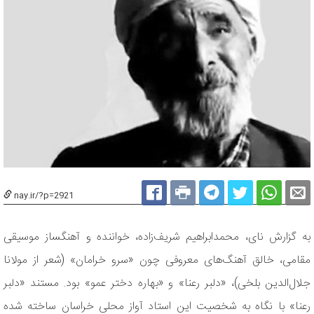
nay.ir/?p=2921
به گزارش نای، محمدابراهیم شریف‌زاده، خواننده و آهنگساز موسیقی
مقامی، خالق آهنگ‌های معروفی چون «سرو خرامان» (شعر از مولانا
جلال‌الدین بلخی)، «دلبر رعنا» و «بهاره دختر عمو» بود. مستند «دلبر
رعنا» با نگاه به شخصیت این استاد آواز محلی خراسان ساخته شده