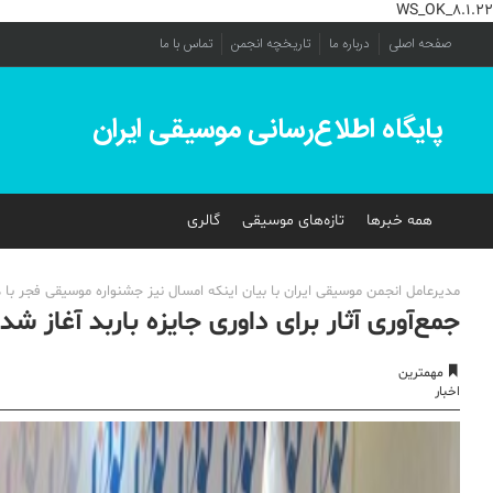
WS_OK_8.1.22
صفحه اصلی
درباره ما
تاریخچه انجمن
تماس با ما
پایگاه اطلاع‌رسانی موسیقی ایران
همه خبرها
تازه‌های موسیقی
گالری
مدیرعامل انجمن موسیقی ایران با بیان اینکه امسال نیز جشنواره موسیقی فجر با ه
جمع‌آوری آثار برای داوری جایزه باربد آغاز شد
مهمترین
اخبار