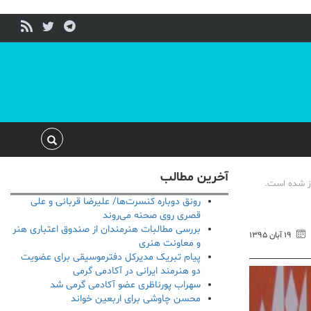
آخرین مطالب
از شده است.
رونق دوباره کنسرت‌ها/ علیرضا قربانی و علی
قصری روی صحنه می‌روند
بررسی مطالبات هنرمندان از صندوق اعتباری هنر
۱۹ آبان ۱۳۹۵
و معاونت هنری
پیام تبریک مدیرکل دفترموسیقی برای عضویت
دو هنرمند ایرانی در آکادمی گرمی
سهراب پورناظری عضو آکادمی گرمی شد
محسن چاوشی برای اربعین خواند