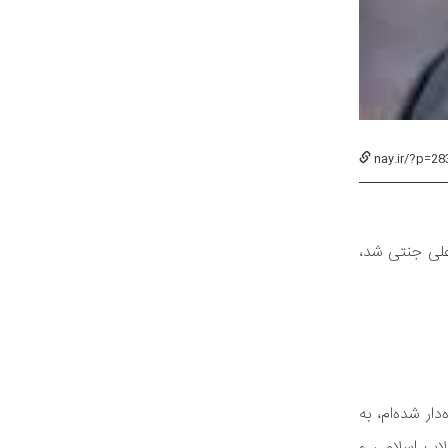
nay.ir/?p=28
سلامی جایگزین علی جنتی شد،
ر شده‌ام، به
اب اسلامی و