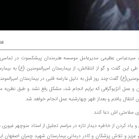
68
وت، سیدعباس عظیمی مدیرعامل موسسه هنرمندان پیشکسوت در تماسی 
 این گفت و گو از انتقالش، از بیمارستان امیرالمومنین (ع) به بیم
ومنین(ع) گفت:چند روز قبل به دلیل عارضه قلبی در بیمارستان امیرالموم
ن و عمل آنژیوگرافی که برایم انجام شد، مشکل رفع نشد و طبق نظریه 
 انتقال یافتم و بعداز ظهر چهارشنبه عمل انجام خواهد شد.
 سلامتی اش دعا کنند.
یاد کردن از خاطره دیدار تازه در مراسم تجلیل از استاد منوچهر غیوری 
 عزیز و تلاش پزشکان و کادر درمانی بیمارستان شهید چمران اصفهان ا