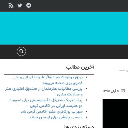
آخرین مطالب
ی شد.
رونق دوباره کنسرت‌ها/ علیرضا قربانی و علی
قصری روی صحنه می‌روند
بررسی مطالبات هنرمندان از صندوق اعتباری هنر
۵ آبان ۱۳۹۵
و معاونت هنری
پیام تبریک مدیرکل دفترموسیقی برای عضویت
دو هنرمند ایرانی در آکادمی گرمی
سهراب پورناظری عضو آکادمی گرمی شد
محسن چاوشی برای اربعین خواند
دسته بندی ها