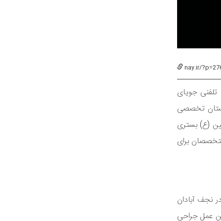
nay.ir/?p=27
تلفنی جویای
ارستان تخصصی
نین (ع) بستری
متخصصان برای
در نجف آبادان
ین عمل جراحی