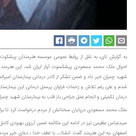
به گزارش نای، به نقل از روابط عمومی موسسه هنرمندان پیشک
احوال ملک محمد مسعودی پیشکسوت آواز ایران شد، این هنرمند طی
شهید چمران خبر داد و ضمن تشکر از کادر درمانی بیمارستان امیرالم
شدم و علی رغم تلاش و زحمات فراوان پرسنل درمانی این بیمارستا
درمان تکمیلی و انجام عمل جراحی باز قلب به بیمارستان شهید چمران
ملک محمد مسعودی درپایان سخنانش از مردم درخواست کرد تا برای
سیدعباس عظیمی نیز در ادامه این مکالمه ضمن آرزوی بهبودی کامل و 
اصفهان ،به این هنرمند گفت: انشاا… با لطف خدا ، دعای خیر مردم