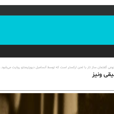
نوعی گفتمان ساز تار با لحن ارکستر است که توسط آنسامبل دیورتیمنتو روایت می‌شود.
یقی ونیز