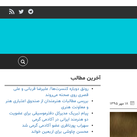
آخرین مطالب
رونق دوباره کنسرت‌ها/ علیرضا قربانی و علی
قصری روی صحنه می‌روند
بررسی مطالبات هنرمندان از صندوق اعتباری هنر
۱۸ مهر ۱۳۹۵
و معاونت هنری
پیام تبریک مدیرکل دفترموسیقی برای عضویت
دو هنرمند ایرانی در آکادمی گرمی
سهراب پورناظری عضو آکادمی گرمی شد
محسن چاوشی برای اربعین خواند