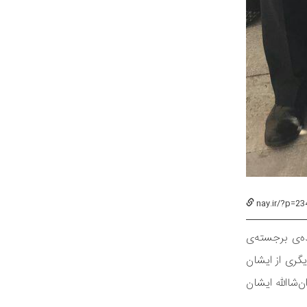
nay.ir/?p=23
ه‌ی برجسته‌ی
گری از ایشان
شا‌الله ایشان