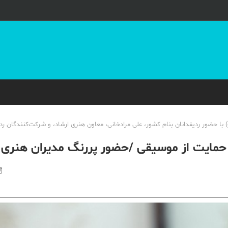
ا حضور ردیفدانان بنام کشور، علی مرادخانی، معاون هنری ارشاد، و شرکت‌کنندگان رد
 حمایت از موسیقی /حضور پررنگ مدیران هنری