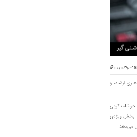
nay.ir/?p=18
نری ارشاد، و
ن خوشامدگویی
ا بخش ویژه‌ی
 می‌دهد.