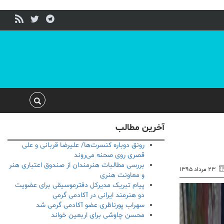
آخرین مطالب
رونق دوباره کنسرت‌ها/ علیرضا قربانی و علی
قصری روی صحنه می‌روند
بررسی مطالبات هنرمندان از صندوق اعتباری هنر
۲۳ مرداد ۱۳۹۵
و معاونت هنری
پیام تبریک مدیرکل دفترموسیقی برای عضویت
دو هنرمند ایرانی در آکادمی گرمی
سهراب پورناظری عضو آکادمی گرمی شد
محسن چاوشی برای اربعین خواند