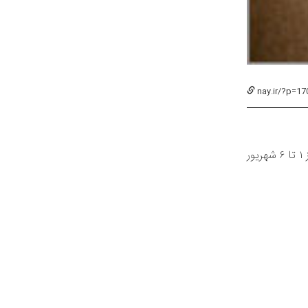
nay.ir/?p=17
به گزارش نای، نخستین هفته‌ی موسیقی نواحی کشور با مشارکت دفتر موسیقی وزارت فرهنگ و ارشاد اسلامی و بنیاد فرهنگی هنری رودکی از ۱ تا ۶ شهریور