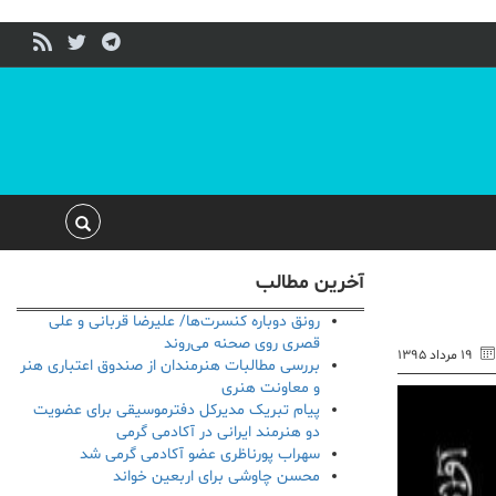
آخرین مطالب
رونق دوباره کنسرت‌ها/ علیرضا قربانی و علی
قصری روی صحنه می‌روند
۱۹ مرداد ۱۳۹۵
بررسی مطالبات هنرمندان از صندوق اعتباری هنر
و معاونت هنری
پیام تبریک مدیرکل دفترموسیقی برای عضویت
دو هنرمند ایرانی در آکادمی گرمی
سهراب پورناظری عضو آکادمی گرمی شد
محسن چاوشی برای اربعین خواند