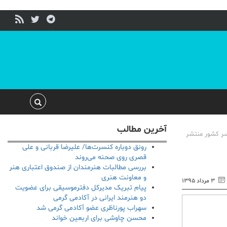
آخرین مطالب
اسر کشور منتشر
رونق دوباره کنسرت‌ها/ علیرضا قربانی و علی
قصری روی صحنه می‌روند
بررسی مطالبات هنرمندان از صندوق اعتباری هنر
و معاونت هنری
۳ مرداد ۱۳۹۵
پیام تبریک مدیرکل دفترموسیقی برای عضویت
دو هنرمند ایرانی در آکادمی گرمی
سهراب پورناظری عضو آکادمی گرمی شد
محسن چاوشی برای اربعین خواند