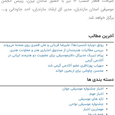
ضیافت افطار امشب ۱۴ تیر با حضور سامان بیژن، رییس انجمن
موسیقی استان مازندران، مدیر کل ارشاد مازندران، احد جاودانی و…
برگزار خواهد شد.
آخرین مطالب
رونق دوباره کنسرت‌ها/ علیرضا قربانی و علی قصری روی صحنه می‌روند
بررسی مطالبات هنرمندان از صندوق اعتباری هنر و معاونت هنری
پیام تبریک مدیرکل دفترموسیقی برای عضویت دو هنرمند ایرانی در
آکادمی گرمی
سهراب پورناظری عضو آکادمی گرمی شد
محسن چاوشی برای اربعین خواند
دسته بندی ها
اخبار جشنواره موسیقی جوان
اخبار مهم
تازه های موسیقی
جشنواره موسیقی نواحی
مهمترین اخبار
همه خبرها