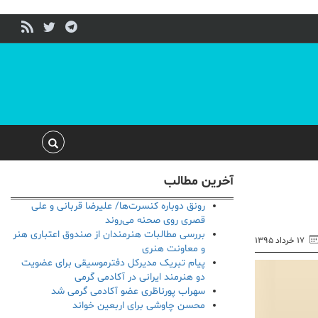
آخرین مطالب
رونق دوباره کنسرت‌ها/ علیرضا قربانی و علی
قصری روی صحنه می‌روند
بررسی مطالبات هنرمندان از صندوق اعتباری هنر
۱۷ خرداد ۱۳۹۵
و معاونت هنری
پیام تبریک مدیرکل دفترموسیقی برای عضویت
دو هنرمند ایرانی در آکادمی گرمی
سهراب پورناظری عضو آکادمی گرمی شد
محسن چاوشی برای اربعین خواند