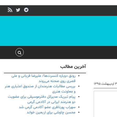
آخرین مطالب
رونق دوباره کنسرت‌ها/ علیرضا قربانی و علی
قصری روی صحنه می‌روند
دیبهشت ۱۳۹۵
بررسی مطالبات هنرمندان از صندوق اعتباری هنر
و معاونت هنری
پیام تبریک مدیرکل دفترموسیقی برای عضویت
دو هنرمند ایرانی در آکادمی گرمی
سهراب پورناظری عضو آکادمی گرمی شد
محسن چاوشی برای اربعین خواند