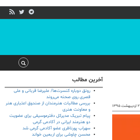
آخرین مطالب
رونق دوباره کنسرت‌ها/ علیرضا قربانی و علی
قصری روی صحنه می‌روند
بررسی مطالبات هنرمندان از صندوق اعتباری هنر
بهشت ۱۳۹۵
و معاونت هنری
پیام تبریک مدیرکل دفترموسیقی برای عضویت
دو هنرمند ایرانی در آکادمی گرمی
سهراب پورناظری عضو آکادمی گرمی شد
محسن چاوشی برای اربعین خواند