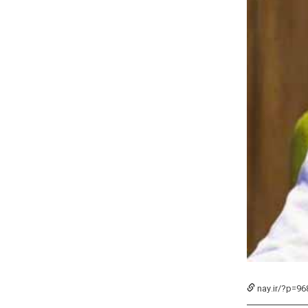
nay.ir/?p=96