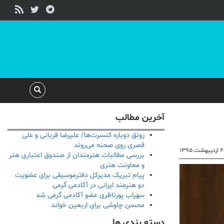
آخرین مطالب
رونق دوباره کنسرت‌ها/ علیرضا قربانی و علی
قصری روی صحنه می‌روند
بهشت ۱۳۹۵
بررسی مطالبات هنرمندان از صندوق اعتباری هنر
و معاونت هنری
پیام تبریک مدیرکل دفترموسیقی برای عضویت
دو هنرمند ایرانی در آکادمی گرمی
سهراب پورناظری عضو آکادمی گرمی شد
محسن چاوشی برای اربعین خواند
دسته بندی ها