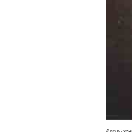
nay.ir/?p=94