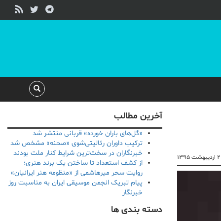
آخرین مطالب
«گل‌های باران خورده» قربانی منتشر شد
ترکیب داوران رئالیتی‌شوی «صحنه» مشخص شد
خبرنگاران در سخت‌ترین شرایط کنار ملت بودند
بهشت ۱۳۹۵
از کشف استعداد تا ساختن یک برند هنری؛
روایت سحر میرهاشمی از «منظومه هنر ایرانیان»
پیام تبریک انجمن موسیقی ایران به مناسبت روز
خبرنگار
دسته بندی ها