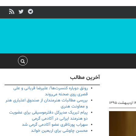
آخرین مطالب
رونق دوباره کنسرت‌ها/ علیرضا قربانی و علی
قصری روی صحنه می‌روند
بررسی مطالبات هنرمندان از صندوق اعتباری هنر
ردیبهشت ۱۳۹۵
و معاونت هنری
پیام تبریک مدیرکل دفترموسیقی برای عضویت
دو هنرمند ایرانی در آکادمی گرمی
سهراب پورناظری عضو آکادمی گرمی شد
محسن چاوشی برای اربعین خواند