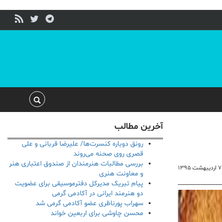
آخرین مطالب
رونق دوباره کنسرت‌ها/ علیرضا قربانی و علی
قصری روی صحنه می‌روند
بررسی مطالبات هنرمندان از صندوق اعتباری هنر
۷ اردیبهشت ۱۳۹۵
و معاونت هنری
پیام تبریک مدیرکل دفترموسیقی برای عضویت
دو هنرمند ایرانی در آکادمی گرمی
سهراب پورناظری عضو آکادمی گرمی شد
محسن چاوشی برای اربعین خواند