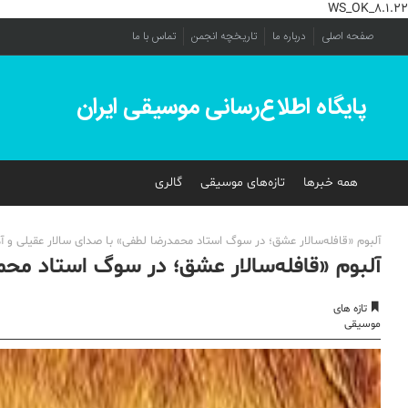
WS_OK_8.1.22
صفحه اصلی
درباره ما
تاریخچه انجمن
تماس با ما
پایگاه اطلاع‌رسانی موسیقی ایران
همه خبرها
تازه‌های موسیقی
گالری
آلبوم «قافله‌سالار عشق؛ در سوگ استاد محمدرضا لطفی» با صدای سالار عقیلی و 
آلبوم «قافله‌سالار عشق؛ در سوگ استاد م
تازه های
موسیقی