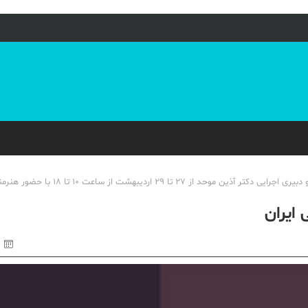
سمینار «خلاقیت در موسیقی ایران» به دبیری هنرى سمینار استاد حسین علیزاده و دبیری اجرایى دکتر آذین
ایران