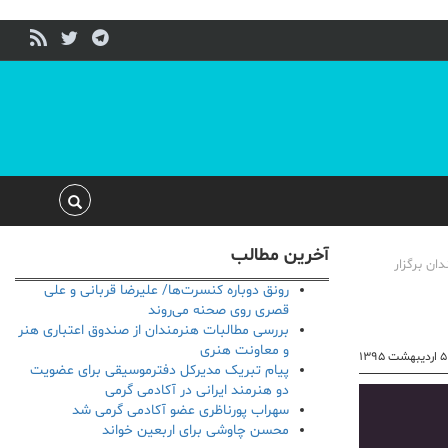
آخرین مطالب
 موحد از 27 تا 29 اردیبهشت از ساعت 10 تا 18 با حضور هنرمندان برگزار
رونق دوباره کنسرت‌ها/ علیرضا قربانی و علی
قصری روی صحنه می‌روند
بررسی مطالبات هنرمندان از صندوق اعتباری هنر
و معاونت هنری
۵ اردیبهشت ۱۳۹۵
پیام تبریک مدیرکل دفترموسیقی برای عضویت
دو هنرمند ایرانی در آکادمی گرمی
سهراب پورناظری عضو آکادمی گرمی شد
محسن چاوشی برای اربعین خواند