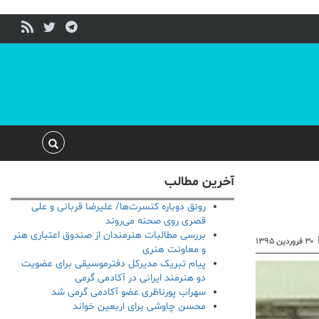
آخرین مطالب
رونق دوباره کنسرت‌ها/ علیرضا قربانی و علی
قصری روی صحنه می‌روند
بررسی مطالبات هنرمندان از صندوق اعتباری هنر
۳۰ فروردین ۱۳۹۵
و معاونت هنری
پیام تبریک مدیرکل دفترموسیقی برای عضویت
دو هنرمند ایرانی در آکادمی گرمی
سهراب پورناظری عضو آکادمی گرمی شد
محسن چاوشی برای اربعین خواند